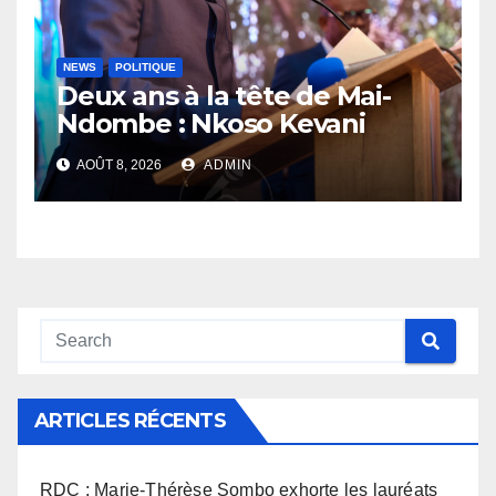
NEWS
POLITIQUE
Deux ans à la tête de Mai-
Ndombe : Nkoso Kevani
défend son bilan et fait de la
AOÛT 8, 2026
ADMIN
sécurité sa priorité
ARTICLES RÉCENTS
RDC : Marie-Thérèse Sombo exhorte les lauréats