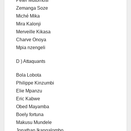
Peter Mutomosi
Zemanga Soze
Miché Mika
Mira Kalonji
Merveille Kikasa
Charve Onoya
Mpia nzengeli
D ) Attaquants
Bola Lobota
Philippe Kinzumbi
Elie Mpanzu
Eric Kabwe
Obed Mayamba
Boely fortuna
Makusu Mundele
Jonathan Ikangalombo