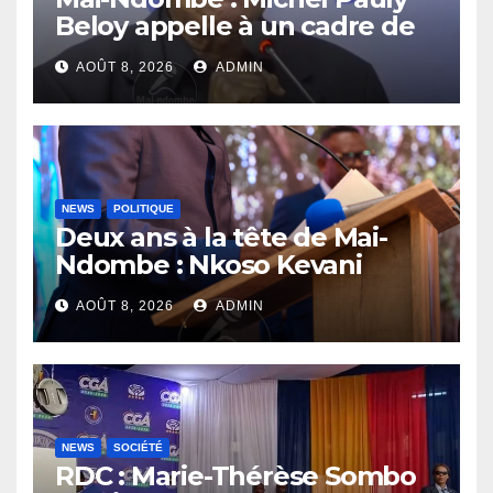
Beloy appelle à un cadre de
concertation avant la tenue
AOÛT 8, 2026
ADMIN
du dialogue inclusif
NEWS
POLITIQUE
Deux ans à la tête de Mai-
Ndombe : Nkoso Kevani
défend son bilan et fait de la
AOÛT 8, 2026
ADMIN
sécurité sa priorité
NEWS
SOCIÉTÉ
RDC : Marie-Thérèse Sombo