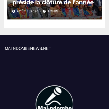
préside la clôture de l’année
académique 2025-2026 à
AOÛT 8, 2026
ADMIN
l’UNIKIN
MAI-NDOMBENEWS.NET