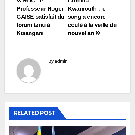
Navigation
RDC: le
Conflit à
Professeur Roger
Kwamouth : le
de
GAISE satisfait du
sang a encore
l’article
forum tenu à
coulé à la veille du
Kisangani
nouvel an
By
admin
RELATED POST