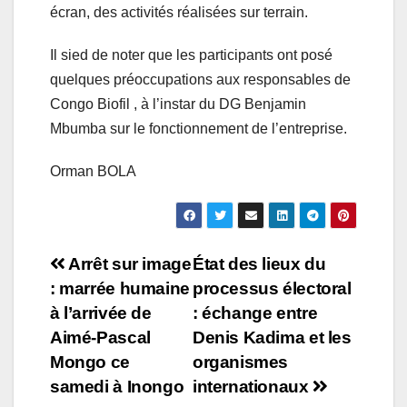
écran, des activités réalisées sur terrain.
Il sied de noter que les participants ont posé
quelques préoccupations aux responsables de
Congo Biofil , à l’instar du DG Benjamin
Mbumba sur le fonctionnement de l’entreprise.
Orman BOLA
Navigation
Arrêt sur image
État des lieux du
: marrée humaine
processus électoral
de
à l’arrivée de
: échange entre
l’article
Aimé-Pascal
Denis Kadima et les
Mongo ce
organismes
samedi à Inongo
internationaux