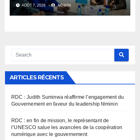
l’application des nouvelles
AOÛT 7, 2026
ADMIN
taxes dans le secteur du
numérique
ARTICLES RÉCENTS
RDC : Judith Suminwa réaffirme l’engagement du
Gouvernement en faveur du leadership féminin
RDC : en fin de mission, le représentant de
l’UNESCO salue les avancées de la coopération
numérique avec le gouvernement