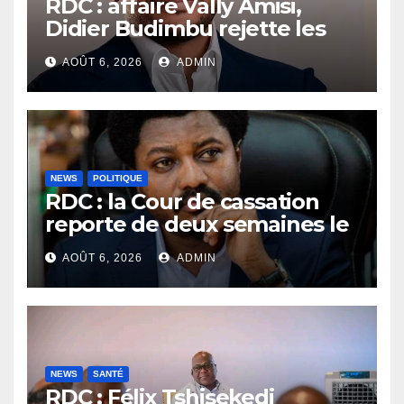
RDC : affaire Vally Amisi,
Didier Budimbu rejette les
accusations et appelle à
AOÛT 6, 2026
ADMIN
laisser la justice établir la
vérité
NEWS
POLITIQUE
RDC : la Cour de cassation
reporte de deux semaines le
procès Frivao
AOÛT 6, 2026
ADMIN
NEWS
SANTÉ
RDC : Félix Tshisekedi