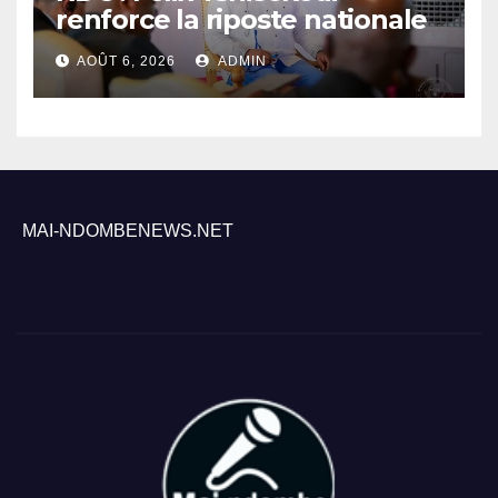
renforce la riposte nationale
contre l’épidémie d’Ebola
AOÛT 6, 2026
ADMIN
MAI-NDOMBENEWS.NET