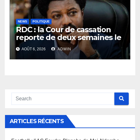
NEWS
POLITIQUE
RDC : la Cour de cassation
reporte de deux semaines le
procès Frivao
AOÛT 6, 2026
ADMIN
ARTICLES RÉCENTS