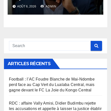
procès Frivao
AOÛT 6, 2026
ADMIN
ARTICLES RÉCENTS
Football : l’AC Foudre Blanche de Mai-Ndombe
perd face au Cap Vert du Lualaba Central, mais
gagne devant le FC La Joie du Kongo Central
RDC : affaire Vally Amisi, Didier Budimbu rejette
les accusations et appelle à laisser la justice établir