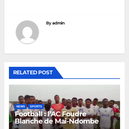
By
admin
RELATED POST
NEWS
SPORTS
Football : l’AC Foudre
Blanche de Mai-Ndombe
perd face au Cap Vert du