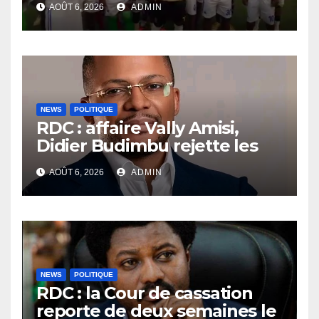
AOÛT 6, 2026
ADMIN
Lualaba Central, mais gagne
devant le FC La Joie du
Kongo Central
NEWS
POLITIQUE
RDC : affaire Vally Amisi,
Didier Budimbu rejette les
accusations et appelle à
AOÛT 6, 2026
ADMIN
laisser la justice établir la
vérité
NEWS
POLITIQUE
RDC : la Cour de cassation
reporte de deux semaines le