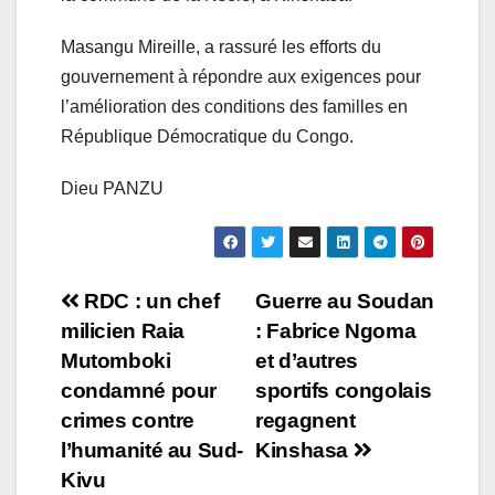
Masangu Mireille, a rassuré les efforts du
gouvernement à répondre aux exigences pour
l’amélioration des conditions des familles en
République Démocratique du Congo.
Dieu PANZU
Navigation
RDC : un chef
Guerre au Soudan
milicien Raia
: Fabrice Ngoma
de
Mutomboki
et d’autres
l’article
condamné pour
sportifs congolais
crimes contre
regagnent
l’humanité au Sud-
Kinshasa
Kivu