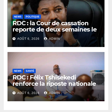
NEWS
POLITIQUE
RDC : la Cour de cassation
reporte de deux semaines le
procès Frivao
AOÛT 6, 2026
ADMIN
NEWS
SANTÉ
RDC : Félix Tshisekedi
renforce la riposte nationale
contre l’épidémie d’Ebola
AOÛT 6, 2026
ADMIN