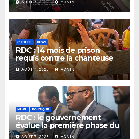
AOÛT 7, 2026
ADMIN
Tshisekedi
CULTURE
NEWS
RDC : 14 mois de prison
requis contre la chanteuse
Rebo Tchulo, la partie civile
AOÛT 7, 2026
ADMIN
réclame 250 000 USD de
dommages et intérêts
NEWS
POLITIQUE
RDC : le gouvernement
évalue la première phase du
PDL-145T et prépare la
AOÛT 7, 2026
ADMIN