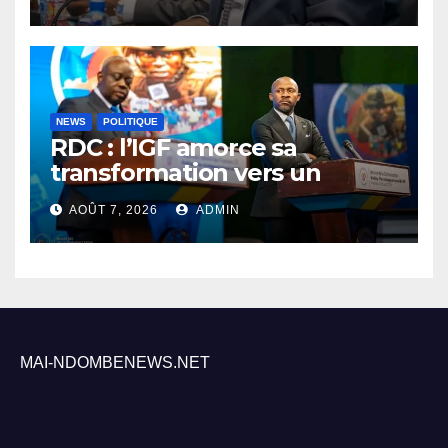
relance du programme
NEWS
POLITIQUE
RDC : l’IGF amorce sa
transformation vers un
contrôle permanent et
AOÛT 7, 2026
ADMIN
numérique des finances
publiques
MAI-NDOMBENEWS.NET