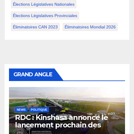
Élections Législatives Nationales
Élections Législatives Provinciales
Éliminatoires CAN 2023
Éliminatoires Mondial 2026
GRAND ANGLE
NEWS
POLITIQUE
RDC : Kinshasa annonce le
lancement prochain des
travaux du boulevard Étienne