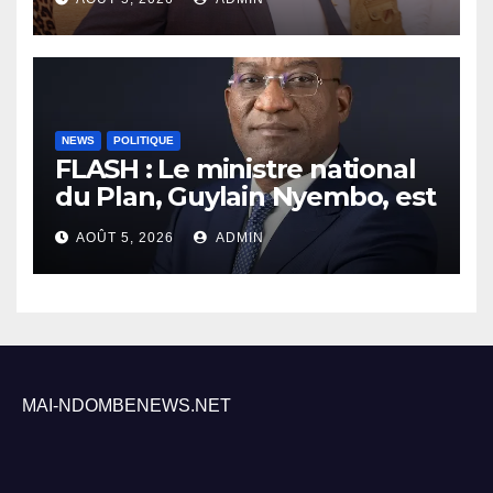
NEWS
POLITIQUE
FLASH : Le ministre national
du Plan, Guylain Nyembo, est
arrivé ce mercredi à Inongo
AOÛT 5, 2026
ADMIN
MAI-NDOMBENEWS.NET