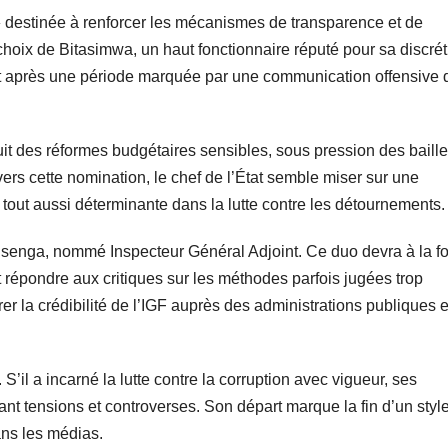
 destinée à renforcer les mécanismes de transparence et de
choix de Bitasimwa, un haut fonctionnaire réputé pour sa discrét
ent après une période marquée par une communication offensive 
t des réformes budgétaires sensibles, sous pression des baill
avers cette nomination, le chef de l’État semble miser sur une
 tout aussi déterminante dans la lutte contre les détournements.
enga, nommé Inspecteur Général Adjoint. Ce duo devra à la fo
 répondre aux critiques sur les méthodes parfois jugées trop
er la crédibilité de l’IGF auprès des administrations publiques e
 S’il a incarné la lutte contre la corruption avec vigueur, ses
tant tensions et controverses. Son départ marque la fin d’un styl
ans les médias.