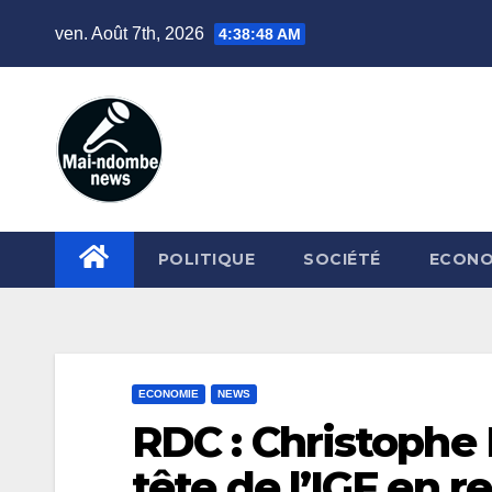
Skip
ven. Août 7th, 2026
4:38:49 AM
to
content
POLITIQUE
SOCIÉTÉ
ECONO
ECONOMIE
NEWS
RDC : Christophe
tête de l’IGF en 