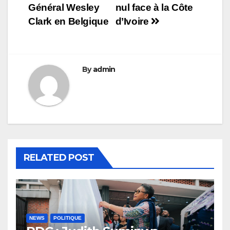
l’article
Général Wesley
nul face à la Côte
Clark en Belgique
d’Ivoire
By
admin
RELATED POST
NEWS
POLITIQUE