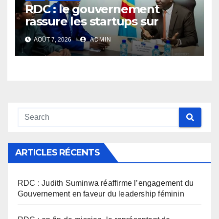
RDC : le gouvernement
rassure les startups sur
l’application des nouvelles
AOÛT 7, 2026
ADMIN
taxes dans le secteur du
numérique
ARTICLES RÉCENTS
RDC : Judith Suminwa réaffirme l’engagement du
Gouvernement en faveur du leadership féminin