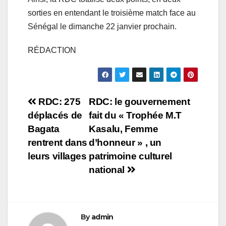
sorties en entendant le troisième match face au
Sénégal le dimanche 22 janvier prochain.
RÉDACTION
Navigation
RDC: 275
RDC: le gouvernement
déplacés de
fait du « Trophée M.T
de
Bagata
Kasalu, Femme
l’article
rentrent dans
d’honneur » , un
leurs villages
patrimoine culturel
national
By
admin