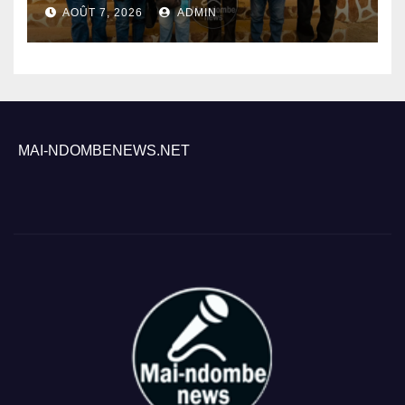
mission du PNLP pour
AOÛT 7, 2026
ADMIN
renforcer le suivi de la lutte
contre le paludisme
MAI-NDOMBENEWS.NET