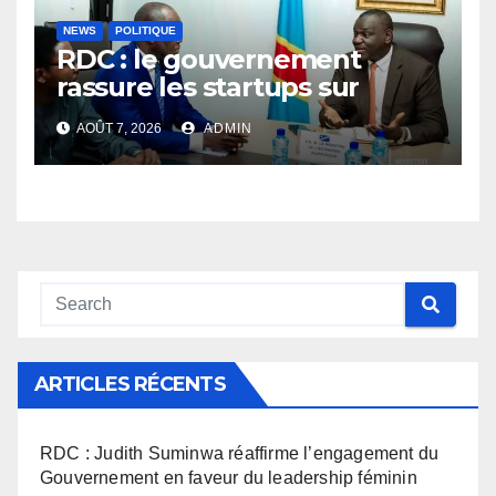
NEWS
POLITIQUE
RDC : le gouvernement
rassure les startups sur
l’application des nouvelles
AOÛT 7, 2026
ADMIN
taxes dans le secteur du
numérique
ARTICLES RÉCENTS
RDC : Judith Suminwa réaffirme l’engagement du
Gouvernement en faveur du leadership féminin