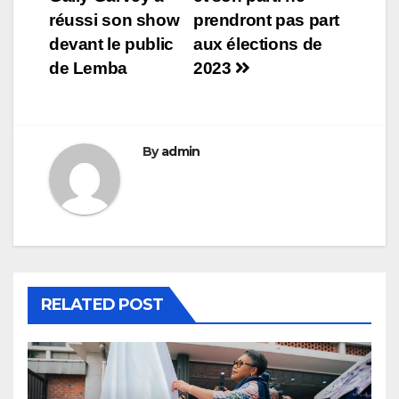
de
réussi son show
prendront pas part
l’article
devant le public
aux élections de
de Lemba
2023
By
admin
RELATED POST