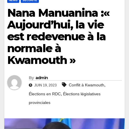
NEWS
SÉCURITÉ
Nana Manuanina :«
Aujourd’hui, la vie
est redevenue à la
normale à
Kwamouth »
By
admin
,
Conflit à Kwamouth
JUIN 19, 2023
,
Élections en RDC
Élections législatives
provinciales