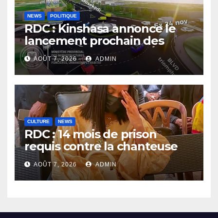
NEWS
POLITIQUE
RDC : Kinshasa annonce le
lancement prochain des
travaux du boulevard Étienne
AOÛT 7, 2026
ADMIN
Tshisekedi
CULTURE
NEWS
RDC : 14 mois de prison
requis contre la chanteuse
Rebo Tchulo, la partie civile
AOÛT 7, 2026
ADMIN
réclame 250 000 USD de
dommages et intérêts