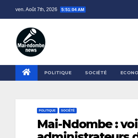
Skip
ven. Août 7th, 2026
5:51:05 AM
to
content
POLITIQUE
SOCIÉTÉ
ECONO
POLITIQUE
SOCIÉTÉ
Mai-Ndombe : voi
administrateurs d