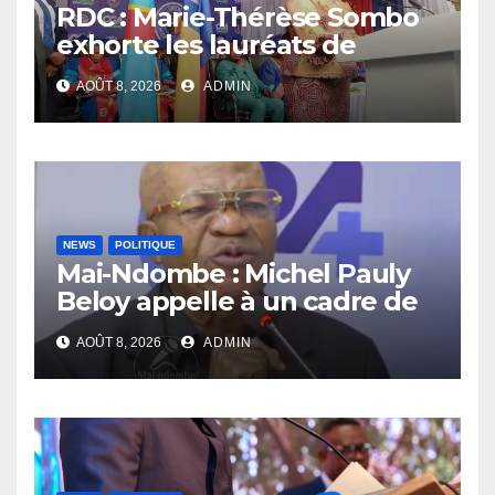
RDC : Marie-Thérèse Sombo
exhorte les lauréats de
l’UNIKIN à mettre leurs
AOÛT 8, 2026
ADMIN
compétences au service de
la nation
NEWS
POLITIQUE
Mai-Ndombe : Michel Pauly
Beloy appelle à un cadre de
concertation avant la tenue
AOÛT 8, 2026
ADMIN
du dialogue inclusif