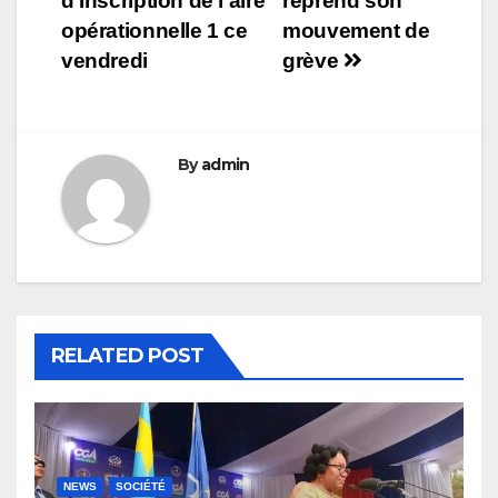
d’Inscription de l’aire
reprend son
l’article
opérationnelle 1 ce
mouvement de
vendredi
grève
By
admin
RELATED POST
NEWS
SOCIÉTÉ