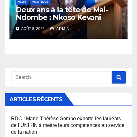
NEWS
POLITIQUE
Deux ans à la tête de Mai-
Ndombe : Nkoso Kevani
défend son bilan et fait de la
AOÛT 8, 2026
ADMIN
sécurité sa priorité
ARTICLES RÉCENTS
RDC : Marie-Thérèse Sombo exhorte les lauréats
de l’UNIKIN à mettre leurs compétences au service
de la nation