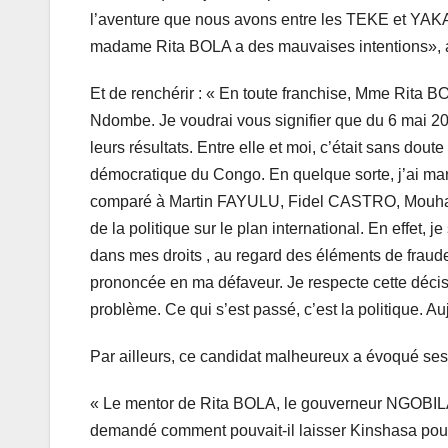
l’aventure que nous avons entre les TEKE et YAKA. E
madame Rita BOLA a des mauvaises intentions», 
Et de renchérir : « En toute franchise, Mme Rita B
Ndombe. Je voudrai vous signifier que du 6 mai 20
leurs résultats. Entre elle et moi, c’était sans dou
démocratique du Congo. En quelque sorte, j’ai mar
comparé à Martin FAYULU, Fidel CASTRO, Mouham
de la politique sur le plan international. En effet, j
dans mes droits , au regard des éléments de fraude
prononcée en ma défaveur. Je respecte cette décis
problème. Ce qui s’est passé, c’est la politique. A
Par ailleurs, ce candidat malheureux a évoqué ses 
« Le mentor de Rita BOLA, le gouverneur NGOBILA 
demandé comment pouvait-il laisser Kinshasa pour 