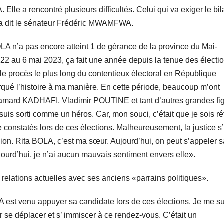
lle a rencontré plusieurs difficultés. Celui qui va exiger le bil
a dit le sénateur Frédéric MWAMFWA.
OLA n’a pas encore atteint 1 de gérance de la province du Mai-
22 au 6 mai 2023, ça fait une année depuis la tenue des électio
te le procès le plus long du contentieux électoral en République
qué l’histoire à ma manière. En cette période, beaucoup m’ont
ard KADHAFI, Vladimir POUTINE et tant d’autres grandes fi
e suis sorti comme un héros. Car, mon souci, c’était que je sois ré
 constatés lors de ces élections. Malheureusement, la justice s’
ion. Rita BOLA, c’est ma sœur. Aujourd’hui, on peut s’appeler 
ujourd’hui, je n’ai aucun mauvais sentiment envers elle».
relations actuelles avec ses anciens «parrains politiques».
est venu appuyer sa candidate lors de ces élections. Je me su
se déplacer et s’ immiscer à ce rendez-vous. C’était un