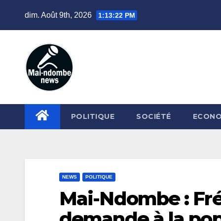
Skip
dim. Août 9th, 2026
1:13:23 PM
to
content
POLITIQUE
SOCIÉTÉ
ECONO
NEWS
POLITIQUE
Mai-Ndombe : F
demande à la pop