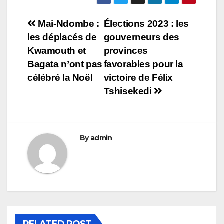
Navigation
Mai-Ndombe :
Élections 2023 : les
les déplacés de
gouverneurs des
de
Kwamouth et
provinces
l’article
Bagata n’ont pas
favorables pour la
célébré la Noël
victoire de Félix
Tshisekedi
By
admin