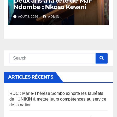
Deux ans à la tête de Mai-
Ndombe : Nkoso Kevani
défend son bilan et fait de la
AOÛT 8, 2026
ADMIN
sécurité sa priorité
ARTICLES RÉCENTS
RDC : Marie-Thérèse Sombo exhorte les lauréats
de l’UNIKIN à mettre leurs compétences au service
de la nation