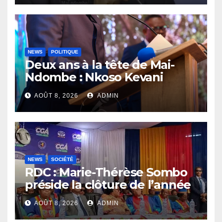
NEWS
POLITIQUE
Deux ans à la tête de Mai-
Ndombe : Nkoso Kevani
défend son bilan et fait de la
AOÛT 8, 2026
ADMIN
sécurité sa priorité
NEWS
SOCIÉTÉ
RDC : Marie-Thérèse Sombo
préside la clôture de l’année
académique 2025-2026 à
AOÛT 8, 2026
ADMIN
l’UNIKIN