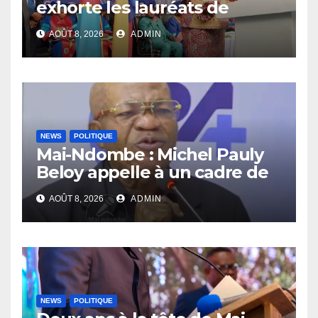
exhorte les lauréats de
l’UNIKIN à mettre leurs
AOÛT 8, 2026
ADMIN
compétences au service de
la nation
NEWS
POLITIQUE
Mai-Ndombe : Michel Pauly
Beloy appelle à un cadre de
concertation avant la tenue
AOÛT 8, 2026
ADMIN
du dialogue inclusif
NEWS
POLITIQUE