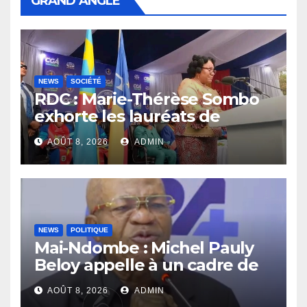
GRAND ANGLE
NEWS
SOCIÉTÉ
RDC : Marie-Thérèse Sombo
exhorte les lauréats de
l’UNIKIN à mettre leurs
AOÛT 8, 2026
ADMIN
compétences au service de
la nation
NEWS
POLITIQUE
Mai-Ndombe : Michel Pauly
Beloy appelle à un cadre de
concertation avant la tenue
AOÛT 8, 2026
ADMIN
du dialogue inclusif