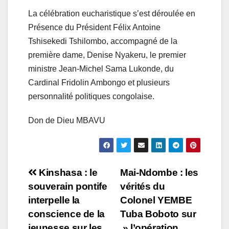
La célébration eucharistique s’est déroulée en
Présence du Président Félix Antoine
Tshisekedi Tshilombo, accompagné de la
première dame, Denise Nyakeru, le premier
ministre Jean-Michel Sama Lukonde, du
Cardinal Fridolin Ambongo et plusieurs
personnalité politiques congolaise.
Don de Dieu MBAVU
Navigation
Kinshasa : le
Mai-Ndombe : les
souverain pontife
vérités du
de
interpelle la
Colonel YEMBE
l’article
conscience de la
Tuba Boboto sur
jeunesse sur les
» l’opération