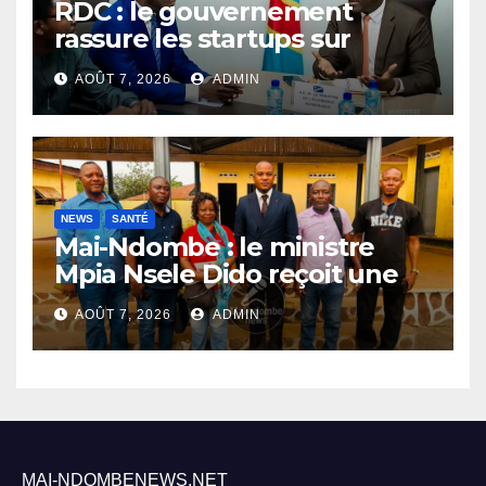
RDC : le gouvernement
rassure les startups sur
l’application des nouvelles
AOÛT 7, 2026
ADMIN
taxes dans le secteur du
numérique
NEWS
SANTÉ
Mai-Ndombe : le ministre
Mpia Nsele Dido reçoit une
mission du PNLP pour
AOÛT 7, 2026
ADMIN
renforcer le suivi de la lutte
contre le paludisme
MAI-NDOMBENEWS.NET