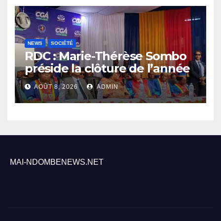
NEWS
SOCIÉTÉ
RDC : Marie-Thérèse Sombo
préside la clôture de l’année
académique 2025-2026 à
AOÛT 8, 2026
ADMIN
l’UNIKIN
MAI-NDOMBENEWS.NET