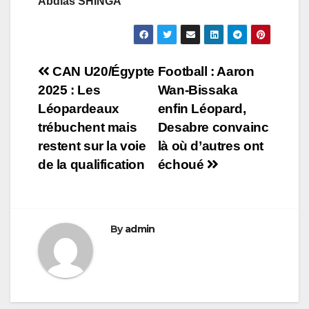
Abdias SHINGA
Navigation
CAN U20/Égypte
Football : Aaron
2025 : Les
Wan-Bissaka
de
Léopardeaux
enfin Léopard,
l’article
trébuchent mais
Desabre convainc
restent sur la voie
là où d’autres ont
de la qualification
échoué
By
admin