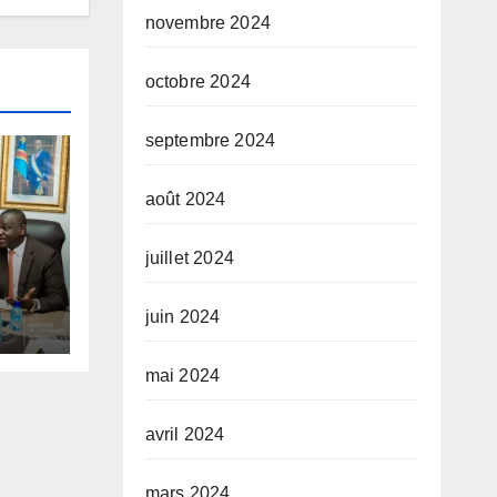
novembre 2024
octobre 2024
septembre 2024
août 2024
juillet 2024
tups
juin 2024
 des
mai 2024
du
avril 2024
mars 2024