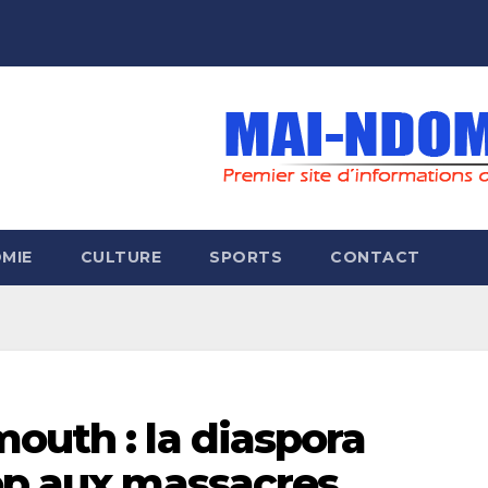
MIE
CULTURE
SPORTS
CONTACT
outh : la diaspora
top aux massacres