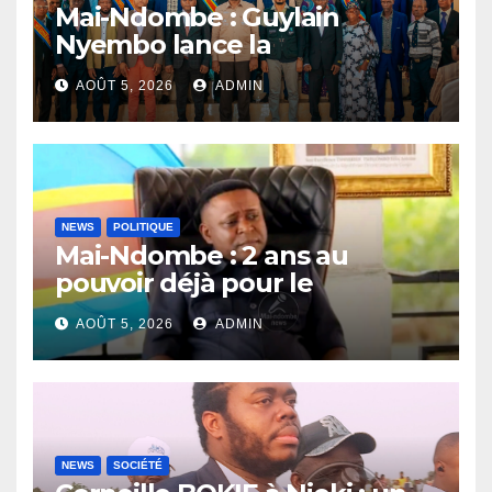
Mai-Ndombe : Guylain
Nyembo lance la
sensibilisation au deuxième
AOÛT 5, 2026
ADMIN
recensement général à
Inongo
NEWS
POLITIQUE
Mai-Ndombe : 2 ans au
pouvoir déjà pour le
Gouverneur Nkoso Kevani
AOÛT 5, 2026
ADMIN
NEWS
SOCIÉTÉ