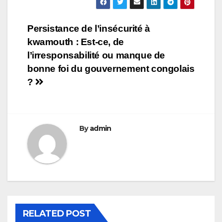
Navigation
Persistance de l’insécurité à
kwamouth : Est-ce, de
de
l’irresponsabilité ou manque de
l’article
bonne foi du gouvernement congolais
?
By
admin
RELATED POST