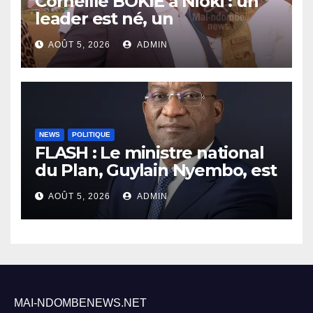
Corneille BOKIE à Nioki : un
leader est né, un
entrepreneur leur est donné
AOÛT 5, 2026
ADMIN
NEWS
POLITIQUE
FLASH : Le ministre national
du Plan, Guylain Nyembo, est
arrivé ce mercredi à Inongo
AOÛT 5, 2026
ADMIN
MAI-NDOMBENEWS.NET