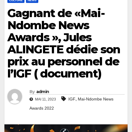
CULTURE
NEWS
Gagnant de «Mai-
Ndombe News
Awards », Jules
ALINGETE dédie son
prix au personnel de
l’IGF ( document)
By
admin
,
IGF
Mai-Ndombe News
MAI 11, 2023
Awards 2022