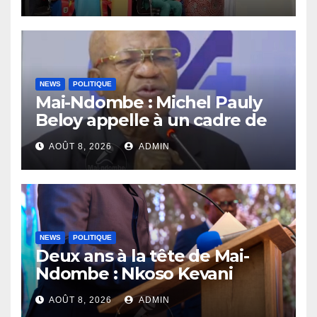
compétences au service de
la nation
NEWS
POLITIQUE
Mai-Ndombe : Michel Pauly
Beloy appelle à un cadre de
concertation avant la tenue
AOÛT 8, 2026
ADMIN
du dialogue inclusif
NEWS
POLITIQUE
Deux ans à la tête de Mai-
Ndombe : Nkoso Kevani
défend son bilan et fait de la
AOÛT 8, 2026
ADMIN
sécurité sa priorité