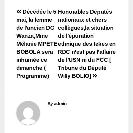
Navigation
Décédée le 5
Honorables Députés
mai, la femme
nationaux et chers
de
de l’ancien DG
collègues,la situation
l’article
Wanza,Mme
de l’épuration
Mélanie MPETE
ethnique des tekes en
BOBOLA sera
RDC n’est pas l’affaire
inhumée ce
de l’USN ni du FCC [
dimanche (
Tribune du Député
Programme)
Willy BOLIO]
By
admin