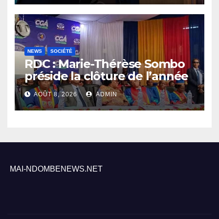
NEWS
SOCIÉTÉ
RDC : Marie-Thérèse Sombo
préside la clôture de l’année
académique 2025-2026 à
AOÛT 8, 2026
ADMIN
l’UNIKIN
MAI-NDOMBENEWS.NET