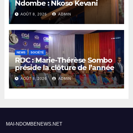
Ndombe : Nkoso Kevani
défend son bilan et fait de la
AOÛT 8, 2026
ADMIN
sécurité sa priorité
NEWS
SOCIÉTÉ
RDC : Marie-Thérèse Sombo
préside la clôture de l’année
académique 2025-2026 à
AOÛT 8, 2026
ADMIN
l’UNIKIN
MAI-NDOMBENEWS.NET