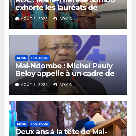
exhorte les lauréats de
l’UNIKIN à mettre leurs
AOÛT 8, 2026
ADMIN
compétences au service de
la nation
NEWS
POLITIQUE
Mai-Ndombe : Michel Pauly
Beloy appelle à un cadre de
concertation avant la tenue
AOÛT 8, 2026
ADMIN
du dialogue inclusif
NEWS
POLITIQUE
Deux ans à la tête de Mai-