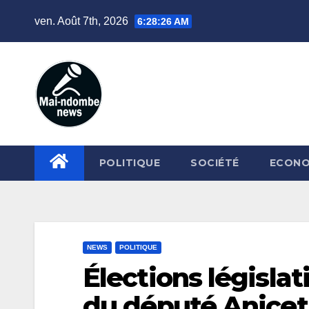
Skip
ven. Août 7th, 2026
6:28:28 AM
to
content
POLITIQUE
SOCIÉTÉ
ECONO
NEWS
POLITIQUE
Élections législat
du député Anicet