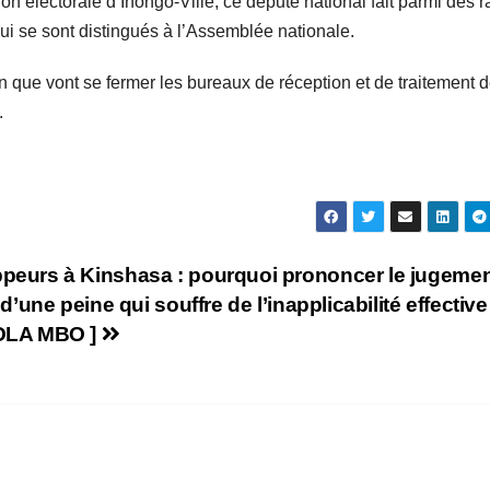
on électorale d’Inongo-Ville, ce député national fait parmi des r
i se sont distingués à l’Assemblée nationale.
hain que vont se fermer les bureaux de réception et de traitement 
.
peurs à Kinshasa : pourquoi prononcer le jugemen
d’une peine qui souffre de l’inapplicabilité effective 
BOLA MBO ]