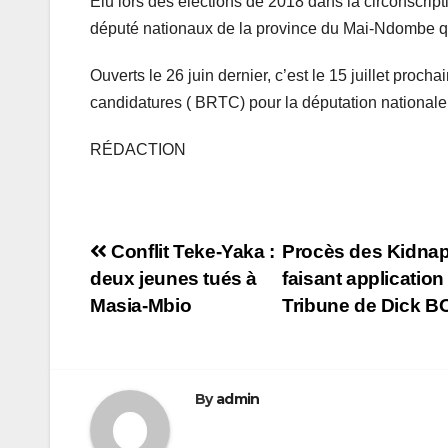
Élu lors des élections de 2018 dans la circonscripti
député nationaux de la province du Mai-Ndombe qu
Ouverts le 26 juin dernier, c’est le 15 juillet proc
candidatures ( BRTC) pour la députation nationale
RÉDACTION
Navigation
Conflit Teke-Yaka :
Procès des Kidnap
deux jeunes tués à
faisant application 
de
Masia-Mbio
Tribune de Dick 
l’article
By
admin