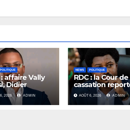
POLITIQUE
NEWS
POLITIQUE
: affaire Vally
RDC : la Cour de
i, Didier
cassation report
mbu rejette les
de deux semain
6, 2026
ADMIN
AOÛT 6, 2026
ADMIN
sations et
le procès Frivao
le à laisser la
ce établir la
té