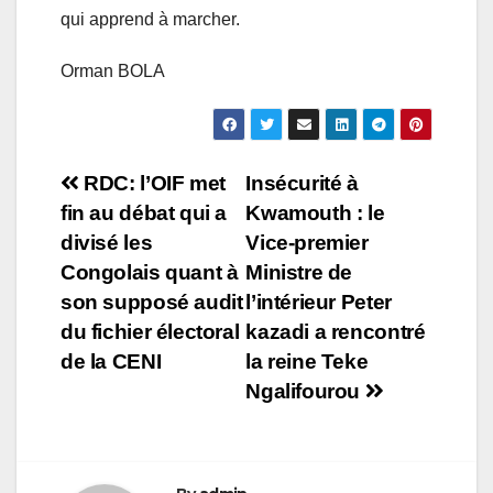
qui apprend à marcher.
Orman BOLA
Navigation
RDC: l’OIF met
Insécurité à
fin au débat qui a
Kwamouth : le
de
divisé les
Vice-premier
l’article
Congolais quant à
Ministre de
son supposé audit
l’intérieur Peter
du fichier électoral
kazadi a rencontré
de la CENI
la reine Teke
Ngalifourou