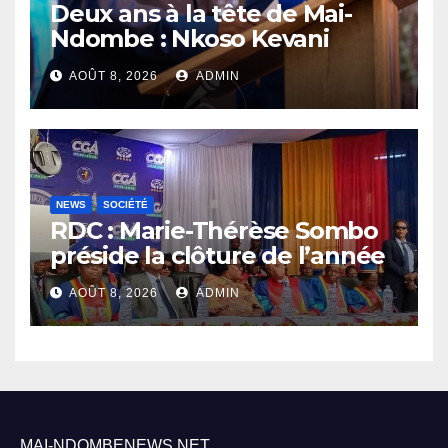
Deux ans à la tête de Mai-
Ndombe : Nkoso Kevani
défend son bilan et fait de la
AOÛT 8, 2026
ADMIN
sécurité sa priorité
NEWS
SOCIÉTÉ
RDC : Marie-Thérèse Sombo
préside la clôture de l’année
académique 2025-2026 à
AOÛT 8, 2026
ADMIN
l’UNIKIN
MAI-NDOMBENEWS.NET