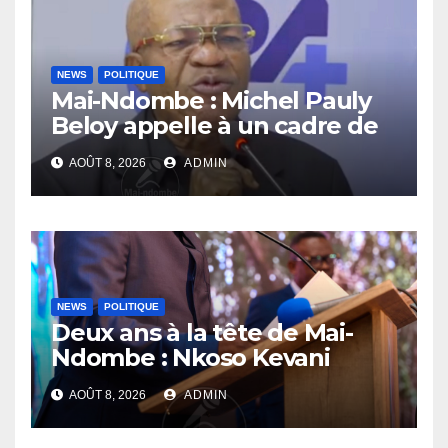
NEWS
POLITIQUE
Mai-Ndombe : Michel Pauly
Beloy appelle à un cadre de
concertation avant la tenue
AOÛT 8, 2026
ADMIN
du dialogue inclusif
NEWS
POLITIQUE
Deux ans à la tête de Mai-
Ndombe : Nkoso Kevani
défend son bilan et fait de la
AOÛT 8, 2026
ADMIN
sécurité sa priorité