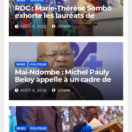
NEWS
SOCIÉTÉ
RDC : Marie-Thérèse Sombo
exhorte les lauréats de
l’UNIKIN à mettre leurs
AOÛT 8, 2026
ADMIN
compétences au service de
la nation
NEWS
POLITIQUE
Mai-Ndombe : Michel Pauly
Beloy appelle à un cadre de
concertation avant la tenue
AOÛT 8, 2026
ADMIN
du dialogue inclusif
NEWS
POLITIQUE