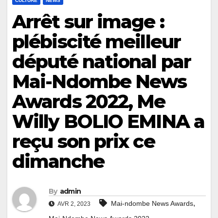
CULTURE
NEWS
Arrêt sur image :
plébiscité meilleur
député national par
Mai-Ndombe News
Awards 2022, Me
Willy BOLIO EMINA a
reçu son prix ce
dimanche
By
admin
,
Mai-ndombe News Awards
AVR 2, 2023