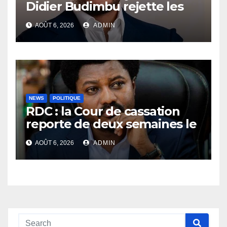
Didier Budimbu rejette les
accusations et appelle à
AOÛT 6, 2026
ADMIN
laisser la justice établir la
vérité
NEWS
POLITIQUE
RDC : la Cour de cassation
reporte de deux semaines le
procès Frivao
AOÛT 6, 2026
ADMIN