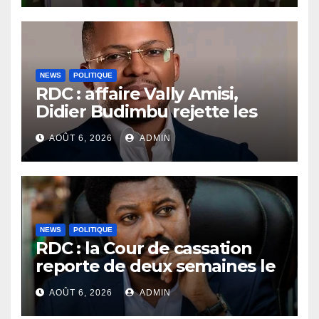
devant le FC La Joie du
Kongo Central
NEWS
POLITIQUE
RDC : affaire Vally Amisi,
Didier Budimbu rejette les
accusations et appelle à
AOÛT 6, 2026
ADMIN
laisser la justice établir la
vérité
NEWS
POLITIQUE
RDC : la Cour de cassation
reporte de deux semaines le
procès Frivao
AOÛT 6, 2026
ADMIN