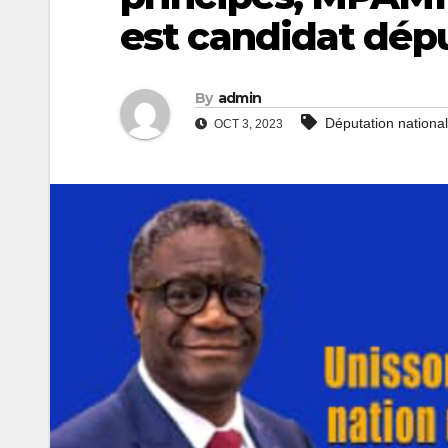
est candidat dépu
By
admin
Députation nationa
OCT 3, 2023