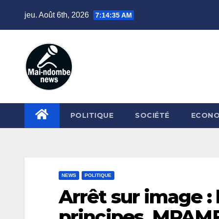
Skip
jeu. Août 6th, 2026
7:14:36 AM
to
content
POLITIQUE
SOCIÉTÉ
ECONO
NEWS
POLITIQUE
Arrêt sur image 
principes, MPAMF