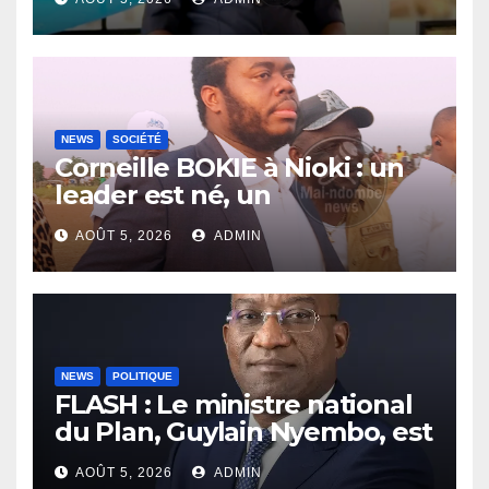
NEWS
SOCIÉTÉ
Corneille BOKIE à Nioki : un
leader est né, un
entrepreneur leur est donné
AOÛT 5, 2026
ADMIN
NEWS
POLITIQUE
FLASH : Le ministre national
du Plan, Guylain Nyembo, est
arrivé ce mercredi à Inongo
AOÛT 5, 2026
ADMIN