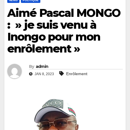
NEWS
POLITIQUE
Aimé Pascal MONGO
: » je suis venu à
Inongo pour mon
enrôlement »
By
admin
Enrôlement
JAN 8, 2023