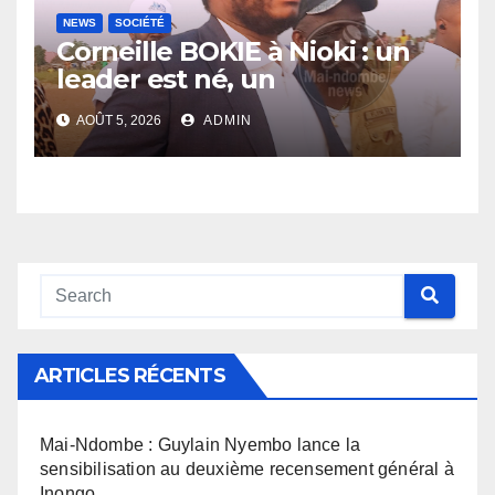
NEWS
SOCIÉTÉ
Corneille BOKIE à Nioki : un
leader est né, un
entrepreneur leur est donné
AOÛT 5, 2026
ADMIN
ARTICLES RÉCENTS
Mai-Ndombe : Guylain Nyembo lance la
sensibilisation au deuxième recensement général à
Inongo