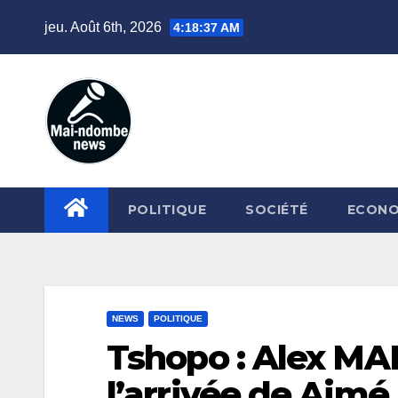
Skip
jeu. Août 6th, 2026
4:18:38 AM
to
content
POLITIQUE
SOCIÉTÉ
ECONO
NEWS
POLITIQUE
Tshopo : Alex MA
l’arrivée de Ai