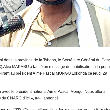
ni dans la province de la Tshopo, le Secrétaire Général du Con
C),Alex MAKABU a lancé un message de mobilisation à la popu
 délirant au président Aimé Pascal MONGO Lokonda ce jeudi 29
i avec le président national Aimé Pascal Mongo. Nous allons
 du CNARC d’ici », a-t-il annoncé.
ections en 2023. C’est d’ailleurs l’un des messages que le Préside