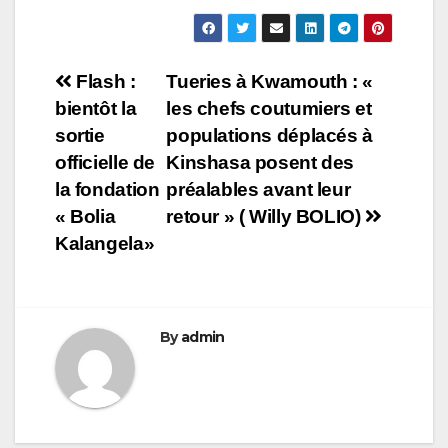
Navigation
Flash :
Tueries à Kwamouth : «
bientôt la
les chefs coutumiers et
de
sortie
populations déplacés à
l’article
officielle de
Kinshasa posent des
la fondation
préalables avant leur
« Bolia
retour » ( Willy BOLIO)
Kalangela»
By
admin