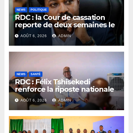
NEWS
POLITIQUE
RDC : la Cour de cassation
reporte de deux semaines le
procès Frivao
AOÛT 6, 2026
ADMIN
NEWS
SANTÉ
RDC : Félix Tshisekedi
renforce la riposte nationale
contre l’épidémie d’Ebola
AOÛT 6, 2026
ADMIN