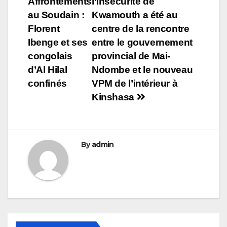
Affrontements
l’insécurité de
de
au Soudain :
Kwamouth a été au
l’article
Florent
centre de la rencontre
Ibenge et ses
entre le gouvernement
congolais
provincial de Mai-
d’Al Hilal
Ndombe et le nouveau
confinés
VPM de l’intérieur à
Kinshasa
By
admin