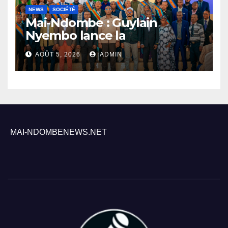
NEWS
SOCIÉTÉ
Mai-Ndombe : Guylain
Nyembo lance la
sensibilisation au deuxième
AOÛT 5, 2026
ADMIN
recensement général à
Inongo
MAI-NDOMBENEWS.NET