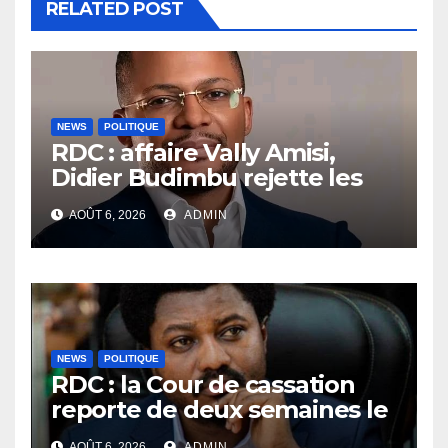
RELATED POST
NEWS
POLITIQUE
RDC : affaire Vally Amisi,
Didier Budimbu rejette les
accusations et appelle à
AOÛT 6, 2026
ADMIN
laisser la justice établir la
vérité
NEWS
POLITIQUE
RDC : la Cour de cassation
reporte de deux semaines le
procès Frivao
AOÛT 6, 2026
ADMIN