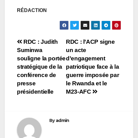
RÉDACTION
Navigation
RDC : Judith
RDC : l’ACP signe
Suminwa
un acte
de
souligne la portée
d’engagement
l’article
stratégique de la
patriotique face à la
conférence de
guerre imposée par
presse
le Rwanda et le
présidentielle
M23-AFC
By
admin