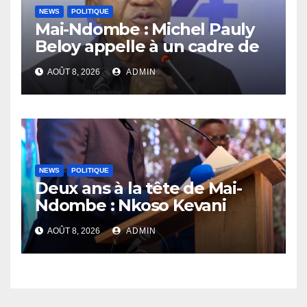
NEWS
POLITIQUE
Mai-Ndombe : Michel Pauly
Beloy appelle à un cadre de
concertation avant la tenue
AOÛT 8, 2026
ADMIN
du dialogue inclusif
NEWS
POLITIQUE
Deux ans à la tête de Mai-
Ndombe : Nkoso Kevani
défend son bilan et fait de la
AOÛT 8, 2026
ADMIN
sécurité sa priorité