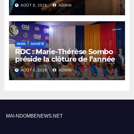
défend son bilan et fait de la
AOÛT 8, 2026
ADMIN
sécurité sa priorité
NEWS
SOCIÉTÉ
RDC : Marie-Thérèse Sombo
préside la clôture de l’année
académique 2025-2026 à
AOÛT 8, 2026
ADMIN
l’UNIKIN
MAI-NDOMBENEWS.NET