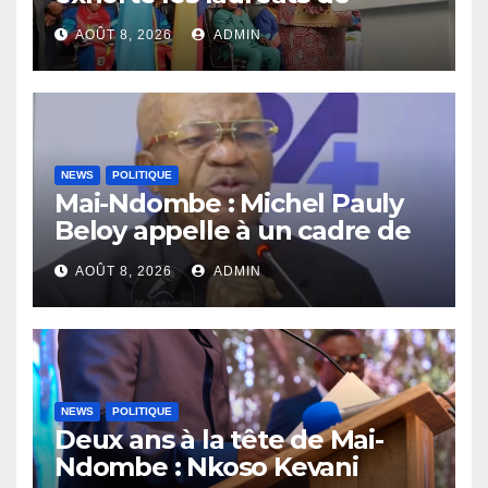
l’UNIKIN à mettre leurs
AOÛT 8, 2026
ADMIN
compétences au service de
la nation
NEWS
POLITIQUE
Mai-Ndombe : Michel Pauly
Beloy appelle à un cadre de
concertation avant la tenue
AOÛT 8, 2026
ADMIN
du dialogue inclusif
NEWS
POLITIQUE
Deux ans à la tête de Mai-
Ndombe : Nkoso Kevani