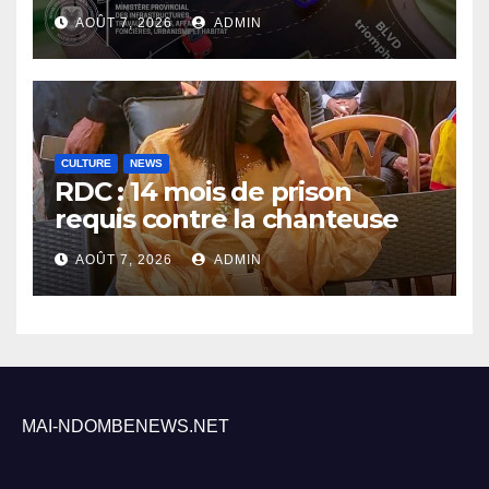
travaux du boulevard Étienne
AOÛT 7, 2026
ADMIN
Tshisekedi
CULTURE
NEWS
RDC : 14 mois de prison
requis contre la chanteuse
Rebo Tchulo, la partie civile
AOÛT 7, 2026
ADMIN
réclame 250 000 USD de
dommages et intérêts
MAI-NDOMBENEWS.NET