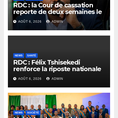
RDC : la Cour de cassation
reporte de deux semaines le
procès Frivao
AOÛT 6, 2026
ADMIN
NEWS
SANTÉ
RDC : Félix Tshisekedi
renforce la riposte nationale
contre l’épidémie d’Ebola
AOÛT 6, 2026
ADMIN
NEWS
SOCIÉTÉ