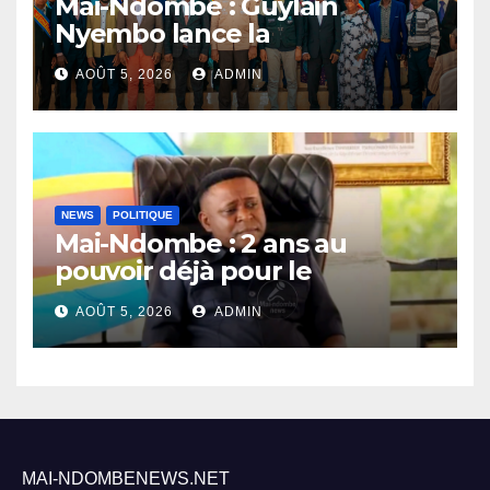
Mai-Ndombe : Guylain
Nyembo lance la
sensibilisation au deuxième
AOÛT 5, 2026
ADMIN
recensement général à
Inongo
NEWS
POLITIQUE
Mai-Ndombe : 2 ans au
pouvoir déjà pour le
Gouverneur Nkoso Kevani
AOÛT 5, 2026
ADMIN
MAI-NDOMBENEWS.NET