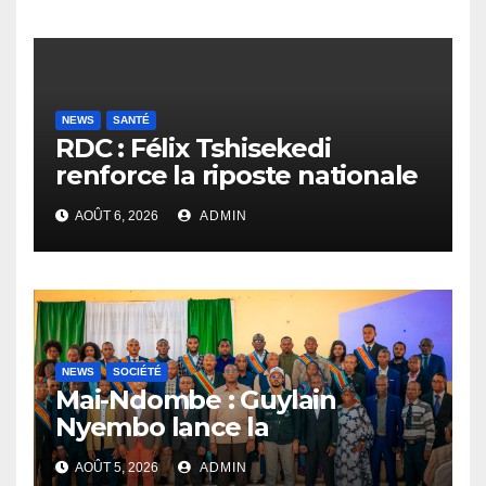
NEWS
SANTÉ
RDC : Félix Tshisekedi
renforce la riposte nationale
contre l’épidémie d’Ebola
AOÛT 6, 2026
ADMIN
NEWS
SOCIÉTÉ
Mai-Ndombe : Guylain
Nyembo lance la
sensibilisation au deuxième
AOÛT 5, 2026
ADMIN
recensement général à