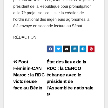
président de la République pour promulgation
et le 7è projet, soit celui sur la création de
l’ordre national des ingénieurs agronomes, a
été envoyé en seconde lecture au Sénat.
RÉDACTION
Navigation
Foot
État des lieux de la
Féminin-CAN
RDC : la CENCO
de
Maroc : la RDC
échange avec le
l’article
victorieuse
président de
face au Bénin
l’Assemblée nationale