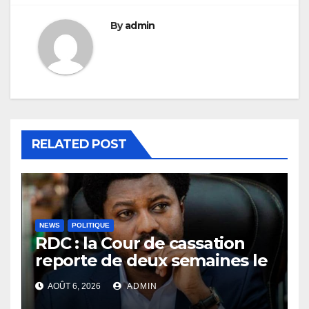
By
admin
RELATED POST
NEWS
POLITIQUE
RDC : la Cour de cassation
reporte de deux semaines le
procès Frivao
AOÛT 6, 2026
ADMIN