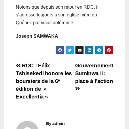
Notons que depuis son retour en RDC, il
s’adresse toujours à son église mère du
Québec par visioconférence.
Joseph SAMWAKA
Navigation
RDC : Félix
Gouvernement
Tshisekedi honore les
Suminwa II :
de
boursiers de la 6ᵉ
place à l’action
l’article
édition de »
Excellentia »
By
admin