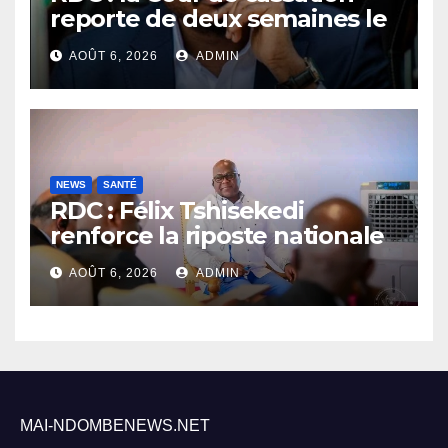
reporte de deux semaines le
procès Frivao
AOÛT 6, 2026
ADMIN
NEWS
SANTÉ
RDC : Félix Tshisekedi
renforce la riposte nationale
contre l’épidémie d’Ebola
AOÛT 6, 2026
ADMIN
MAI-NDOMBENEWS.NET