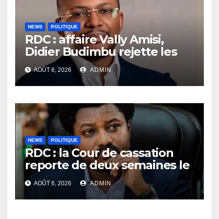
NEWS
POLITIQUE
RDC : affaire Vally Amisi,
Didier Budimbu rejette les
accusations et appelle à
AOÛT 6, 2026
ADMIN
laisser la justice établir la
vérité
NEWS
POLITIQUE
RDC : la Cour de cassation
reporte de deux semaines le
procès Frivao
AOÛT 6, 2026
ADMIN