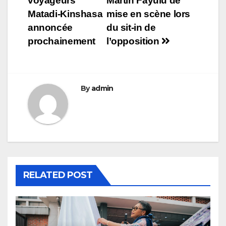
voyageurs
Martin Fayulu de
l’article
Matadi-Kinshasa
mise en scène lors
annoncée
du sit-in de
prochainement
l’opposition
By
admin
RELATED POST