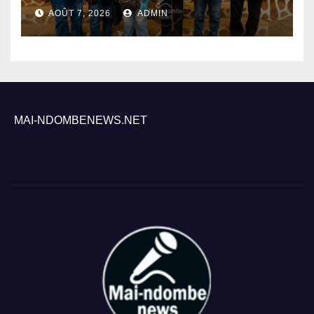
mission du PNLP pour
AOÛT 7, 2026
ADMIN
renforcer le suivi de la lutte
contre le paludisme
MAI-NDOMBENEWS.NET