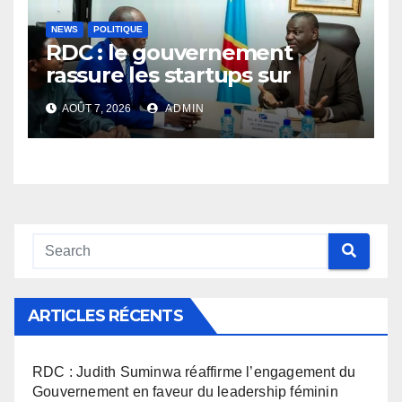
NEWS
POLITIQUE
RDC : le gouvernement
rassure les startups sur
l’application des nouvelles
AOÛT 7, 2026
ADMIN
taxes dans le secteur du
numérique
ARTICLES RÉCENTS
RDC : Judith Suminwa réaffirme l’engagement du
Gouvernement en faveur du leadership féminin