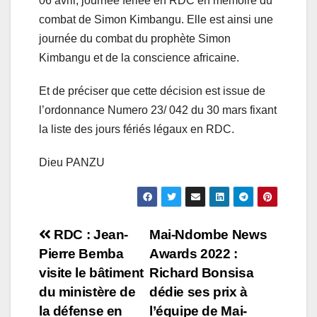
06 avril, journée fériée en RDC en mémoire du
combat de Simon Kimbangu. Elle est ainsi une
journée du combat du prophète Simon
Kimbangu et de la conscience africaine.
Et de préciser que cette décision est issue de
l’ordonnance Numero 23/ 042 du 30 mars fixant
la liste des jours fériés légaux en RDC.
Dieu PANZU
Navigation
RDC : Jean-
Mai-Ndombe News
Pierre Bemba
Awards 2022 :
de
visite le bâtiment
Richard Bonsisa
l’article
du ministère de
dédie ses prix à
la défense en
l’équipe de Mai-