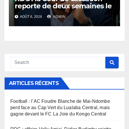
reporte de deux semaines le
procès Frivao
AOÛT 6, 2026
ADMIN
ARTICLES RÉCENTS
Football : l’AC Foudre Blanche de Mai-Ndombe
perd face au Cap Vert du Lualaba Central, mais
gagne devant le FC La Joie du Kongo Central