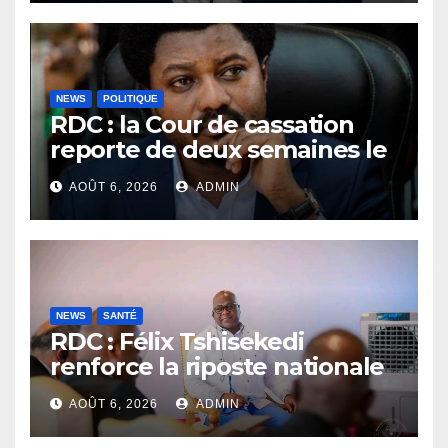
vérité
NEWS
POLITIQUE
RDC : la Cour de cassation
reporte de deux semaines le
procès Frivao
AOÛT 6, 2026
ADMIN
NEWS
SANTÉ
RDC : Félix Tshisekedi
renforce la riposte nationale
contre l’épidémie d’Ebola
AOÛT 6, 2026
ADMIN