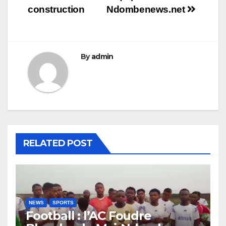
construction
Ndombenews.net
By
admin
RELATED POST
NEWS
SPORTS
Football : l’AC Foudre