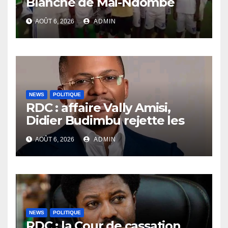
Blanche de Mai-Ndombe
perd face au Cap Vert du
AOÛT 6, 2026
ADMIN
Lualaba Central, mais gagne
devant le FC La Joie du
Kongo Central
NEWS
POLITIQUE
RDC : affaire Vally Amisi,
Didier Budimbu rejette les
accusations et appelle à
AOÛT 6, 2026
ADMIN
laisser la justice établir la
vérité
NEWS
POLITIQUE
RDC : la Cour de cassation