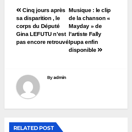
Navigation
Cinq jours après
Musique : le clip
sa disparition , le
de la chanson «
de
corps du Député
Mayday » de
l’article
Gina LEFUTU n’est
l’artiste Fally
pas encore retrouvé
Ipupa enfin
disponible
By
admin
RELATED POST