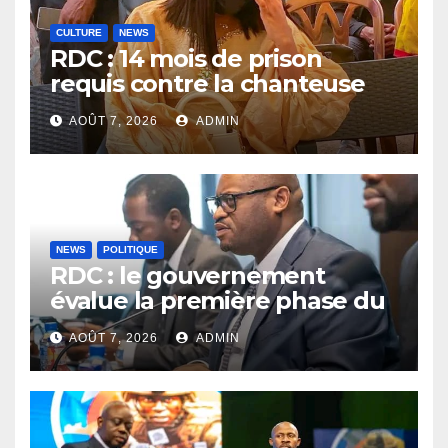
CULTURE
NEWS
RDC : 14 mois de prison
requis contre la chanteuse
Rebo Tchulo, la partie civile
AOÛT 7, 2026
ADMIN
réclame 250 000 USD de
dommages et intérêts
NEWS
POLITIQUE
RDC : le gouvernement
évalue la première phase du
PDL-145T et prépare la
AOÛT 7, 2026
ADMIN
relance du programme