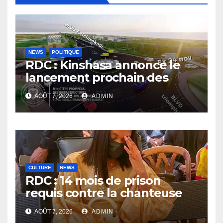
NEWS
POLITIQUE
RDC : Kinshasa annonce le
lancement prochain des
travaux du boulevard
AOÛT 7, 2026
ADMIN
Étienne Tshisekedi
CULTURE
NEWS
RDC : 14 mois de prison
requis contre la chanteuse
Rebo Tchulo, la partie civile
AOÛT 7, 2026
ADMIN
réclame 250 000 USD de