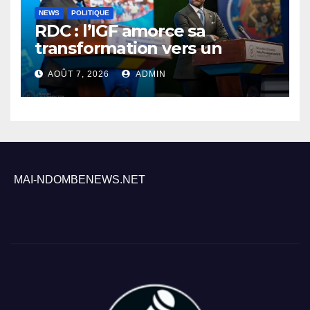
NEWS
POLITIQUE
RDC : l’IGF amorce sa
transformation vers un
contrôle permanent et
AOÛT 7, 2026
ADMIN
numérique des finances
publiques
MAI-NDOMBENEWS.NET