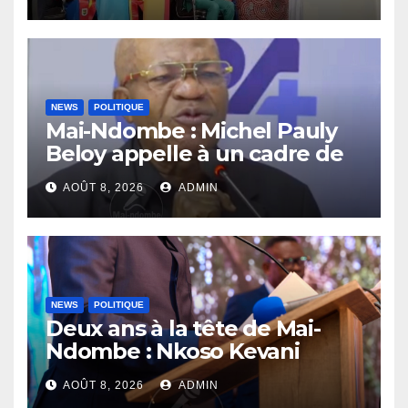
compétences au service de
la nation
NEWS
POLITIQUE
Mai-Ndombe : Michel Pauly
Beloy appelle à un cadre de
concertation avant la tenue
AOÛT 8, 2026
ADMIN
du dialogue inclusif
NEWS
POLITIQUE
Deux ans à la tête de Mai-
Ndombe : Nkoso Kevani
défend son bilan et fait de la
AOÛT 8, 2026
ADMIN
sécurité sa priorité