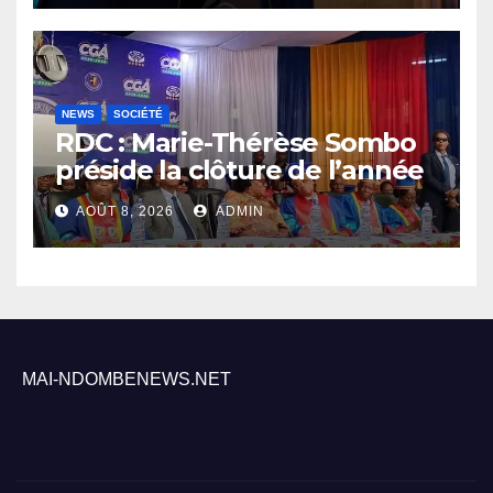
NEWS
SOCIÉTÉ
RDC : Marie-Thérèse Sombo
préside la clôture de l’année
académique 2025-2026 à
AOÛT 8, 2026
ADMIN
l’UNIKIN
MAI-NDOMBENEWS.NET