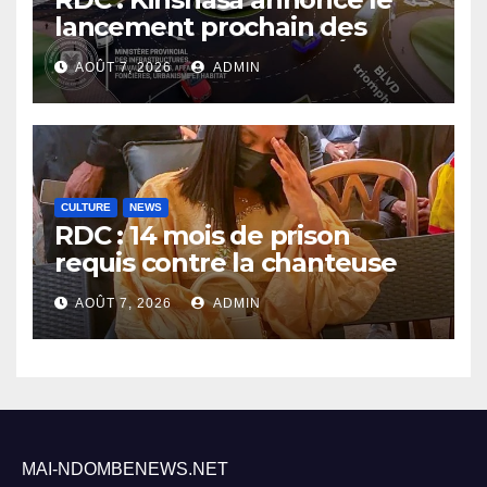
lancement prochain des
travaux du boulevard Étienne
AOÛT 7, 2026
ADMIN
Tshisekedi
CULTURE
NEWS
RDC : 14 mois de prison
requis contre la chanteuse
Rebo Tchulo, la partie civile
AOÛT 7, 2026
ADMIN
réclame 250 000 USD de
dommages et intérêts
MAI-NDOMBENEWS.NET