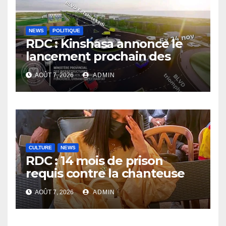
NEWS
POLITIQUE
RDC : Kinshasa annonce le
lancement prochain des
travaux du boulevard
AOÛT 7, 2026
ADMIN
Étienne Tshisekedi
CULTURE
NEWS
RDC : 14 mois de prison
requis contre la chanteuse
Rebo Tchulo, la partie civile
AOÛT 7, 2026
ADMIN
réclame 250 000 USD de
dommages et intérêts