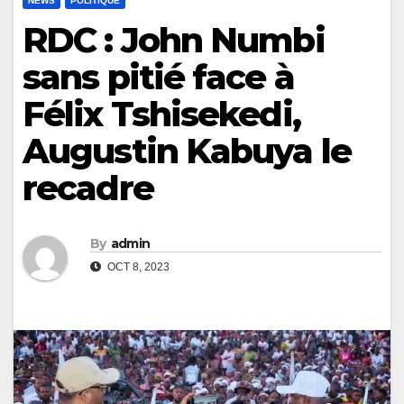
NEWS
POLITIQUE
RDC : John Numbi
sans pitié face à
Félix Tshisekedi,
Augustin Kabuya le
recadre
By
admin
OCT 8, 2023