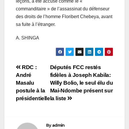
leçons, a été accusé comme le «
commanditaire » de l’assassinat du défenseur
des droits de l’homme Floribert Chebeya, avant
sa fuite à l’étranger.
A. SHINGA
Navigation
RDC :
Députés FCC restés
André
fidèles à Joseph Kabila:
de
Masalu
Willy Bolio, le seul élu du
l’article
postule à la
Mai-Ndombe présent sur
présidentielle
la liste
By
admin