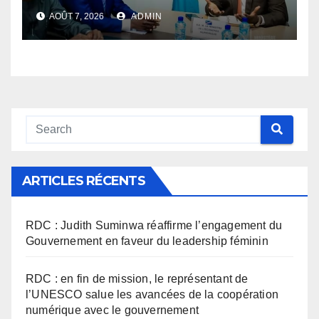
l’application des nouvelles
AOÛT 7, 2026
ADMIN
taxes dans le secteur du
numérique
ARTICLES RÉCENTS
RDC : Judith Suminwa réaffirme l’engagement du
Gouvernement en faveur du leadership féminin
RDC : en fin de mission, le représentant de
l’UNESCO salue les avancées de la coopération
numérique avec le gouvernement