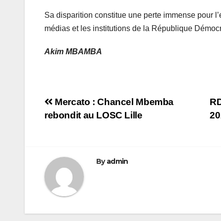
Sa disparition constitue une perte immense pour l
médias et les institutions de la République Démoc
Akim MBAMBA
Navigation
Mercato : Chancel Mbemba
RD
rebondit au LOSC Lille
20
de
l’article
By
admin