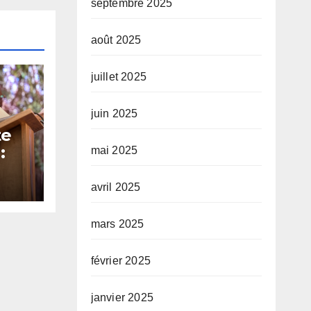
septembre 2025
août 2025
juillet 2025
juin 2025
te
:
mai 2025
 et
avril 2025
é sa
mars 2025
février 2025
janvier 2025