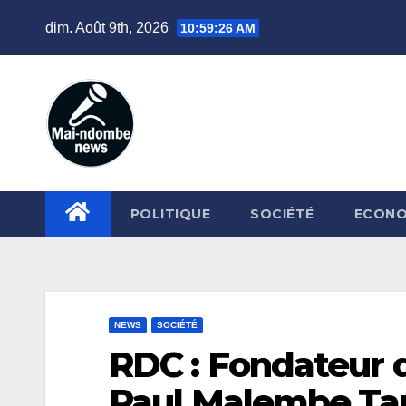
Skip
dim. Août 9th, 2026
10:59:27 AM
to
content
POLITIQUE
SOCIÉTÉ
ECONO
NEWS
SOCIÉTÉ
RDC : Fondateur d
Paul Malembe Tam