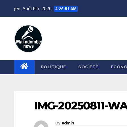
Skip
jeu. Août 6th, 2026
4:26:52 AM
to
content
POLITIQUE
SOCIÉTÉ
ECONO
IMG-20250811-W
By
admin