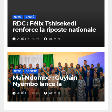
NEWS
SANTÉ
RDC : Félix Tshisekedi
renforce la riposte nationale
contre l’épidémie d’Ebola
AOÛT 6, 2026
ADMIN
NEWS
SOCIÉTÉ
Mai-Ndombe : Guylain
Nyembo lance la
sensibilisation au deuxième
AOÛT 5, 2026
ADMIN
recensement général à
Inongo