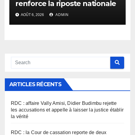
renforce la riposte nationale
contre l’épidémie d’Ebola
AOÛT 6, 2026
ADMIN
ARTICLES RÉCENTS
RDC : affaire Vally Amisi, Didier Budimbu rejette
les accusations et appelle à laisser la justice établir
la vérité
RDC : la Cour de cassation reporte de deux