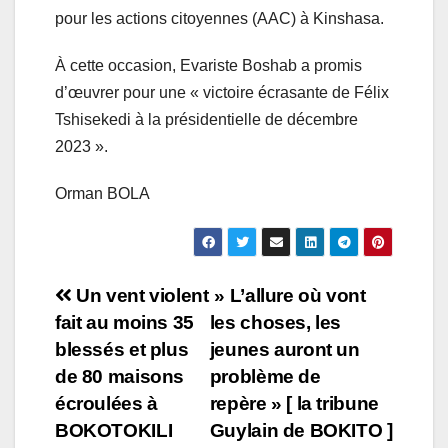
pour les actions citoyennes (AAC) à Kinshasa.
À cette occasion, Evariste Boshab a promis
d’œuvrer pour une « victoire écrasante de Félix
Tshisekedi à la présidentielle de décembre
2023 ».
Orman BOLA
Navigation
Un vent violent
» L’allure où vont
fait au moins 35
les choses, les
de
blessés et plus
jeunes auront un
l’article
de 80 maisons
problème de
écroulées à
repère » [ la tribune
BOKOTOKILI
Guylain de BOKITO ]