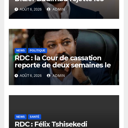
accusations et appelle à
AOÛT 6, 2026
ADMIN
laisser la justice établir la
vérité
NEWS
POLITIQUE
RDC : la Cour de cassation
reporte de deux semaines le
procès Frivao
AOÛT 6, 2026
ADMIN
NEWS
SANTÉ
RDC : Félix Tshisekedi