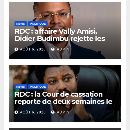
NEWS
POLITIQUE
RDC : affaire Vally Amisi,
Didier Budimbu rejette les
accusations et appelle à
AOÛT 6, 2026
ADMIN
laisser la justice établir la
vérité
NEWS
POLITIQUE
RDC : la Cour de cassation
reporte de deux semaines le
procès Frivao
AOÛT 6, 2026
ADMIN