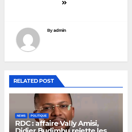
By
admin
RELATED POST
NEWS
POLITIQUE
RDC : affaire Vally Amisi,
Didier Budimbu rejette les