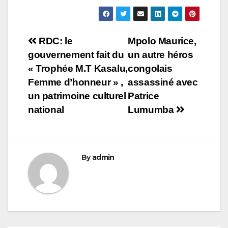
Navigation
RDC: le
Mpolo Maurice,
gouvernement fait du
un autre héros
de
« Trophée M.T Kasalu,
congolais
l’article
Femme d’honneur » ,
assassiné avec
un patrimoine culturel
Patrice
national
Lumumba
By
admin