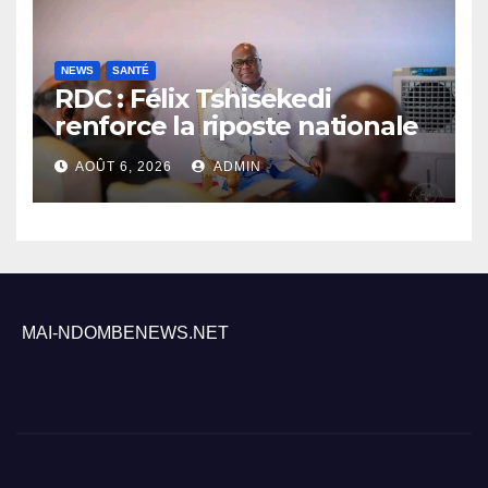
NEWS
SANTÉ
RDC : Félix Tshisekedi
renforce la riposte nationale
contre l’épidémie d’Ebola
AOÛT 6, 2026
ADMIN
MAI-NDOMBENEWS.NET