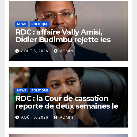
Kongo Central
NEWS
POLITIQUE
RDC : affaire Vally Amisi,
Didier Budimbu rejette les
accusations et appelle à
AOÛT 6, 2026
ADMIN
laisser la justice établir la
vérité
NEWS
POLITIQUE
RDC : la Cour de cassation
reporte de deux semaines le
procès Frivao
AOÛT 6, 2026
ADMIN