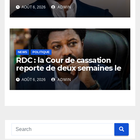
accusations et appelle à
AOÛT 6, 2026
ADMIN
laisser la justice établir la
vérité
NEWS
POLITIQUE
RDC : la Cour de cassation
reporte de deux semaines le
procès Frivao
AOÛT 6, 2026
ADMIN