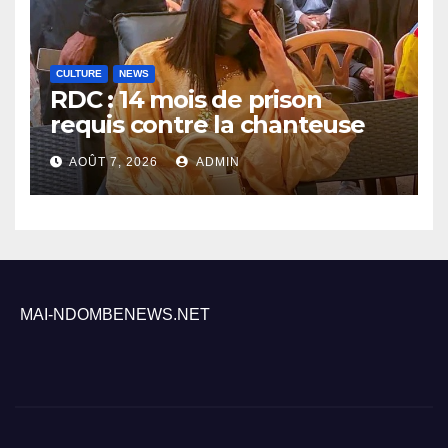
CULTURE
NEWS
RDC : 14 mois de prison
requis contre la chanteuse
Rebo Tchulo, la partie civile
AOÛT 7, 2026
ADMIN
réclame 250 000 USD de
dommages et intérêts
MAI-NDOMBENEWS.NET