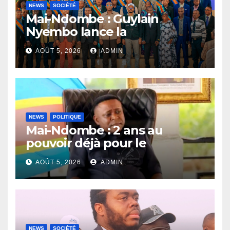
NEWS
SOCIÉTÉ
Mai-Ndombe : Guylain
Nyembo lance la
sensibilisation au deuxième
AOÛT 5, 2026
ADMIN
recensement général à
Inongo
NEWS
POLITIQUE
Mai-Ndombe : 2 ans au
pouvoir déjà pour le
Gouverneur Nkoso Kevani
AOÛT 5, 2026
ADMIN
NEWS
SOCIÉTÉ