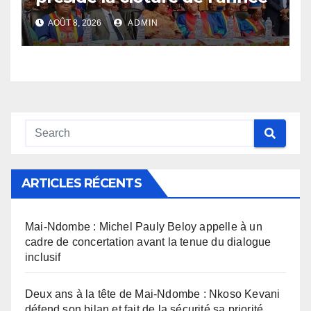
académique 2025-2026 à
AOÛT 8, 2026
ADMIN
l’UNIKIN
ARTICLES RÉCENTS
Mai-Ndombe : Michel Pauly Beloy appelle à un
cadre de concertation avant la tenue du dialogue
inclusif
Deux ans à la tête de Mai-Ndombe : Nkoso Kevani
défend son bilan et fait de la sécurité sa priorité