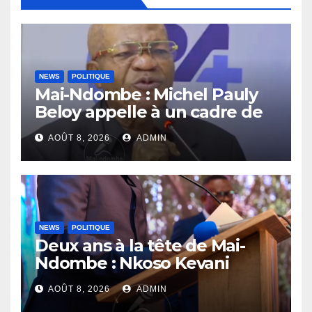
NEWS
POLITIQUE
Mai-Ndombe : Michel Pauly
Beloy appelle à un cadre de
concertation avant la tenue
AOÛT 8, 2026
ADMIN
du dialogue inclusif
NEWS
POLITIQUE
Deux ans à la tête de Mai-
Ndombe : Nkoso Kevani
défend son bilan et fait de la
AOÛT 8, 2026
ADMIN
sécurité sa priorité