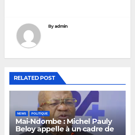
l’article
By
admin
RELATED POST
NEWS
POLITIQUE
Mai-Ndombe : Michel Pauly
Beloy appelle à un cadre de