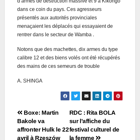
d’armes de destruction massive et 9 à Kikongo
dans ce coin du pays. Ces agresseurs
présentés aux autorités provinciales
menaçaient les déplacés qui essayaient de
rentrer dans le secteur de Wamba .
Notons que des machettes, dix armes du type
calibre 12 et des biens volés ont été récupérés
des mains de ces semeurs de trouble
A. SHINGA
Navigation
Boxe: Martin
RDC : Rita BOLA
Bakole va
sur l’affiche du
de
affronter Hulk le 22
festival culturel de
avril à Rzeszów
la femme