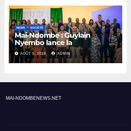
NEWS
SOCIÉTÉ
Mai-Ndombe : Guylain
Nyembo lance la
sensibilisation au deuxième
AOÛT 5, 2026
ADMIN
recensement général à
Inongo
MAI-NDOMBENEWS.NET