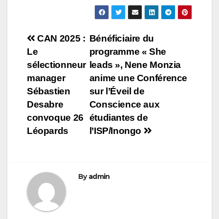
Navigation
CAN 2025 :
Bénéficiaire du
Le
programme « She
de
sélectionneur
leads », Nene Monzia
l’article
manager
anime une Conférence
Sébastien
sur l’Éveil de
Desabre
Conscience aux
convoque 26
étudiantes de
Léopards
l’ISP/Inongo
By
admin