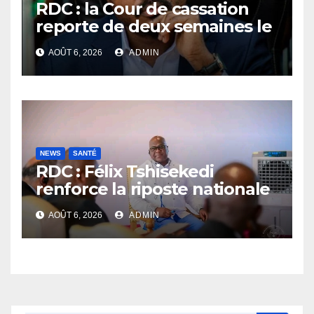
RDC : la Cour de cassation
reporte de deux semaines le
procès Frivao
AOÛT 6, 2026
ADMIN
NEWS
SANTÉ
RDC : Félix Tshisekedi
renforce la riposte nationale
contre l’épidémie d’Ebola
AOÛT 6, 2026
ADMIN