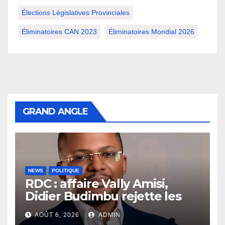
Élections Législatives Provinciales
Éliminatoires CAN 2023
Éliminatoires Mondial 2026
GRAND ANGLE
NEWS
POLITIQUE
RDC : affaire Vally Amisi,
Didier Budimbu rejette les
accusations et appelle à
AOÛT 6, 2026
ADMIN
laisser la justice établir la