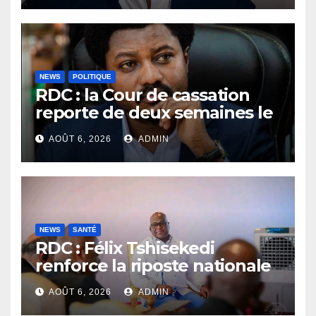
vérité
NEWS
POLITIQUE
RDC : la Cour de cassation
reporte de deux semaines le
procès Frivao
AOÛT 6, 2026
ADMIN
NEWS
SANTÉ
RDC : Félix Tshisekedi
renforce la riposte nationale
contre l’épidémie d’Ebola
AOÛT 6, 2026
ADMIN