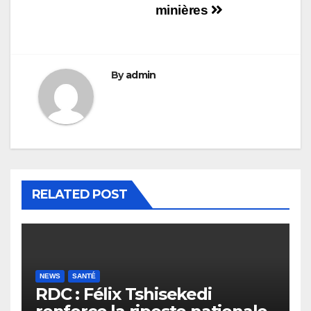
minières
By
admin
RELATED POST
NEWS
SANTÉ
RDC : Félix Tshisekedi