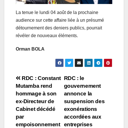
La tenue le lundi 04 août de la prochaine
audience sur cette affaire liée à un présumé
détournement des deniers publics, pourrait
révéler de nouveaux éléments.
Orman BOLA
Navigation
RDC : Constant
RDC : le
Mutamba rend
gouvernement
de
hommage à son
annonce la
l’article
ex-Directeur de
suspension des
Cabinet décédé
exonérations
par
accordées aux
empoisonnement
entreprises