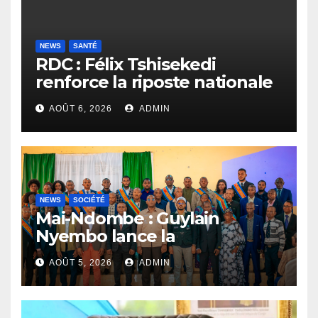
NEWS
SANTÉ
RDC : Félix Tshisekedi
renforce la riposte nationale
contre l’épidémie d’Ebola
AOÛT 6, 2026
ADMIN
NEWS
SOCIÉTÉ
Mai-Ndombe : Guylain
Nyembo lance la
sensibilisation au deuxième
AOÛT 5, 2026
ADMIN
recensement général à
Inongo