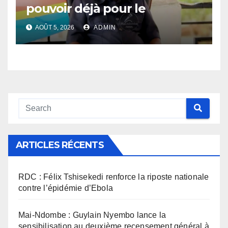
pouvoir déjà pour le
Gouverneur Nkoso Kevani
AOÛT 5, 2026
ADMIN
ARTICLES RÉCENTS
RDC : Félix Tshisekedi renforce la riposte nationale
contre l’épidémie d’Ebola
Mai-Ndombe : Guylain Nyembo lance la
sensibilisation au deuxième recensement général à