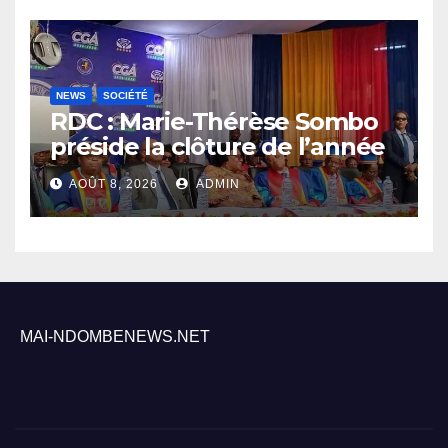
NEWS
SOCIÉTÉ
RDC : Marie-Thérèse Sombo
préside la clôture de l’année
académique 2025-2026 à
AOÛT 8, 2026
ADMIN
l’UNIKIN
MAI-NDOMBENEWS.NET