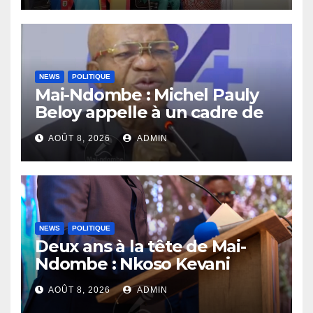
la nation
NEWS
POLITIQUE
Mai-Ndombe : Michel Pauly
Beloy appelle à un cadre de
concertation avant la tenue
AOÛT 8, 2026
ADMIN
du dialogue inclusif
NEWS
POLITIQUE
Deux ans à la tête de Mai-
Ndombe : Nkoso Kevani
défend son bilan et fait de la
AOÛT 8, 2026
ADMIN
sécurité sa priorité